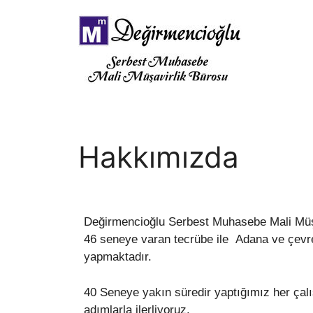
İçeriğe
atla
Hakkımızda
Değirmencioğlu Serbest Muhasebe Mali Müşa
46 seneye varan tecrübe ile Adana ve çevre i
yapmaktadır.
40 Seneye yakın süredir yaptığımız her çal
adımlarla ilerliyoruz.