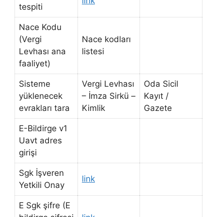
link
tespiti
Nace Kodu
(Vergi
Nace kodları
Levhası ana
listesi
faaliyet)
Sisteme
Vergi Levhası
Oda Sicil
yüklenecek
– İmza Sirkü –
Kayıt /
evrakları tara
Kimlik
Gazete
E-Bildirge v1
Uavt adres
girişi
Sgk İşveren
link
Yetkili Onay
E Sgk şifre (E