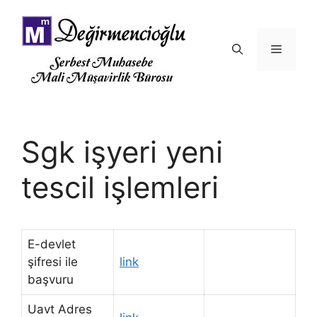
İçeriğe
atla
Menü
Sgk işyeri yeni
tescil işlemleri
E-devlet
şifresi ile
link
başvuru
Uavt Adres