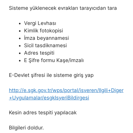
Sisteme yüklenecek evrakları tarayıcıdan tara
Vergi Levhası
Kimlik fotokopisi
İmza beyannamesi
Sicil tasdiknamesi
Adres tespiti
E Şifre formu Kaşe/imzalı
E-Devlet şifresi ile sisteme giriş yap
http://e.sgk.gov.tr/wps/portal/isveren/Ilgili+Diger
+Uygulamalar/esgkIsyeriBildirgesi
Kesin adres tespiti yapılacak
Bilgileri doldur.