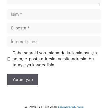
İsim
E-
posta
İnternet
sitesi
Daha sonraki yorumlarımda kullanılması için
adım, e-posta adresim ve site adresim bu
tarayıcıya kaydedilsin.
© 2026
• Built with
GeneratePress