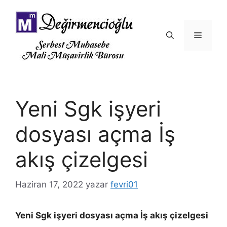
İçeriğe
atla
Menü
Yeni Sgk işyeri
dosyası açma İş
akış çizelgesi
Haziran 17, 2022
yazar
fevri01
Yeni Sgk işyeri dosyası açma İş akış çizelgesi