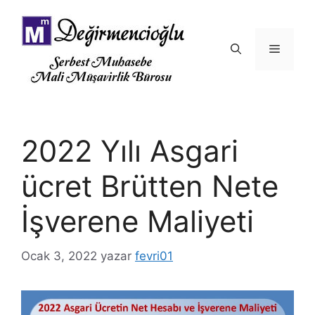
İçeriğe
atla
Menü
2022 Yılı Asgari
ücret Brütten Nete
İşverene Maliyeti
Ocak 3, 2022
yazar
fevri01