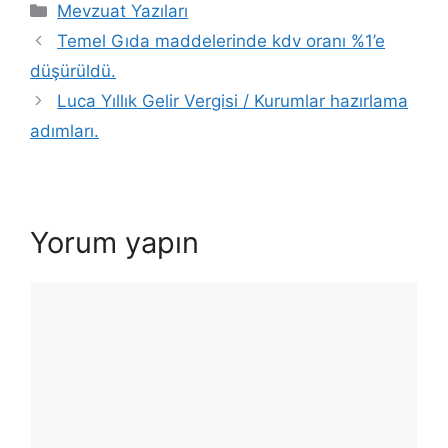
Kategoriler
Mevzuat Yazıları
Temel Gıda maddelerinde kdv oranı %1’e
düşürüldü.
Luca Yıllık Gelir Vergisi / Kurumlar hazırlama
adımları.
Yorum yapın
Yorum