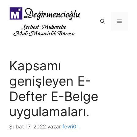
İçeriğe
atla
Menü
Kapsamı
genişleyen E-
Defter E-Belge
uygulamaları.
Şubat 17, 2022
yazar
fevri01