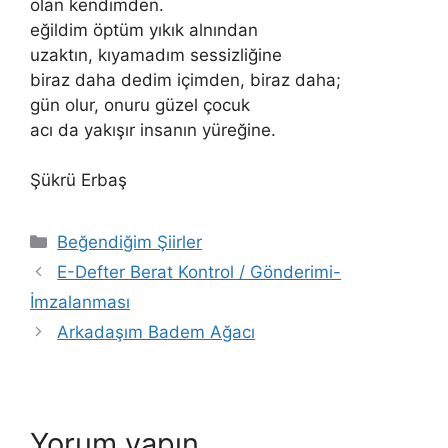
olan kendimden.
eğildim öptüm yıkık alnından
uzaktın, kıyamadım sessizliğine
biraz daha dedim içimden, biraz daha;
gün olur, onuru güzel çocuk
acı da yakışır insanın yüreğine.
Şükrü Erbaş
Kategoriler
Beğendiğim Şiirler
E-Defter Berat Kontrol / Gönderimi-
İmzalanması
Arkadaşım Badem Ağacı
Yorum yapın