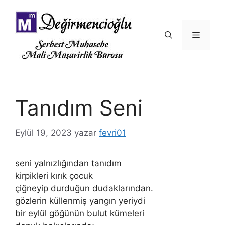
İçeriğe
atla
Menü
Tanıdım Seni
Eylül 19, 2023
yazar
fevri01
seni yalnızlığından tanıdım
kirpikleri kırık çocuk
çiğneyip durduğun dudaklarından.
gözlerin küllenmiş yangın yeriydi
bir eylül göğünün bulut kümeleri