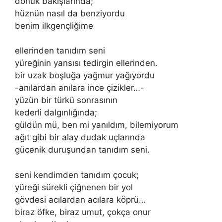
donuk bakışlarında;
hüznün nasıl da benziyordu
benim ilkgençliğime
ellerinden tanıdım seni
yüreğinin yansısı tedirgin ellerinden.
bir uzak boşluğa yağmur yağıyordu
-anılardan anılara ince çizikler…-
yüzün bir türkü sonrasının
kederli dalgınlığında;
güldün mü, ben mi yanıldım, bilemiyorum
ağıt gibi bir alay dudak uçlarında
gücenik duruşundan tanıdım seni.
seni kendimden tanıdım çocuk;
yüreği sürekli çiğnenen bir yol
gövdesi acılardan acılara köprü…
biraz öfke, biraz umut, çokça onur